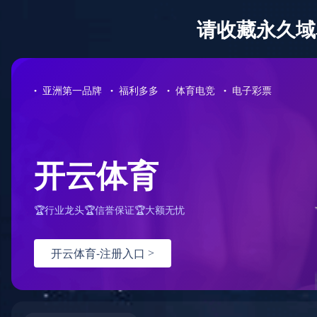
网站首页
关于我们
新闻中心