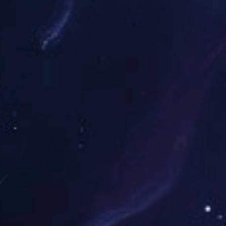
半永久地保
方式）直无
置控制和加
采用“完美
处理。标准安
轻松完成加
利的功能；
电路等。此
加工。
加工槽内尺寸 宽×
各轴行程 X×Y×Z (
U×V 轴行程 (mm)
最大锥角
最大工件尺寸（喷
宽×长×高 (mm)