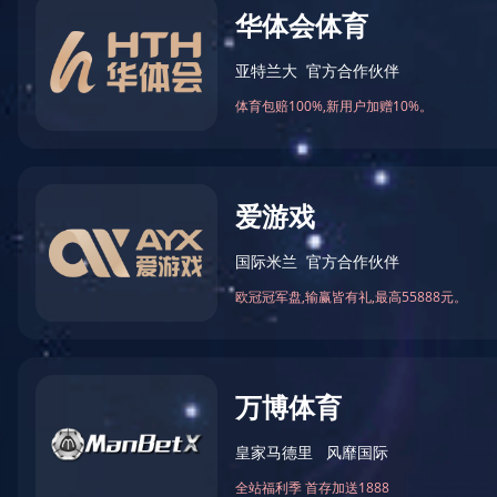
资质荣誉
企业荣誉
企业荣誉
YABOCOM·（中国）官方网
站
YABOCOM·（中国）官方网站
地 址：东莞市长安镇金铭国际模具
城展厅3B栋-2001
电 话：0769-81153535
传 真：0769-81153536
联系人：伍小姐 13827296260
邮 箱: xiangyajixie@126.com
网 址: mo7eb.com