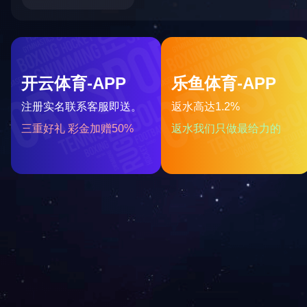
友情链接
LINKS
出格
BAIDU
新浪