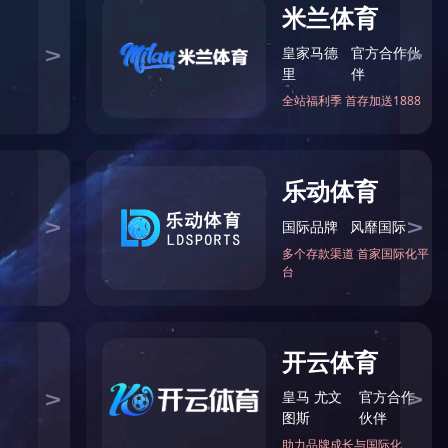
当前位置：
主页
>
资质荣誉
>
企业荣誉
>
 别：企业荣誉
间：2021/12/22 11:57:35