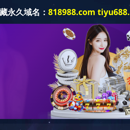
新闻中心
产品中心
成功案例