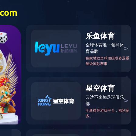
全国服务咨询热线
0769-81153535
资质荣誉
YABOCOM·（中国）
官方网站