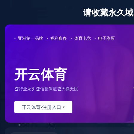
网站首页
关于我们
新闻中心