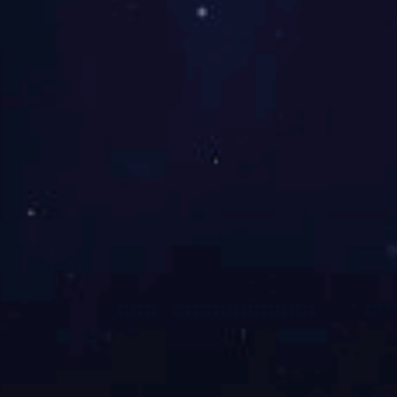
公司新闻
COMPANY NEWS
广东慢走丝的一些基
慢走丝也叫低速走丝，
家介绍下广东慢走丝的一
丝加工的原理是他们之
完成，所以即使丝电...
[
广东慢走丝切割出现问题我们要如何解决？
广东慢走丝切割加工中如何防止工件变形？
广东慢走丝的一些相关知识点
广东慢走丝的加工特点介绍
广东徕通慢走丝厂家:慢走丝技术在模具制造中的运用