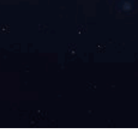
友情链接
LINKS
出格
BAIDU
新浪
网站首页
关于我们
新闻中心
产品中心
成功
YABOCOM·（中国）官方网站 版权所有
网站后台
足球网-足球(中国)
华体会体育-足球篮球官方直播平台
华体会体育网页版-华体会（
国)一站式服务平台