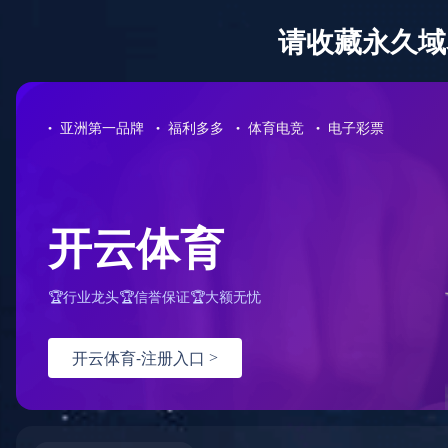
网站首页
关于我们
新闻中心